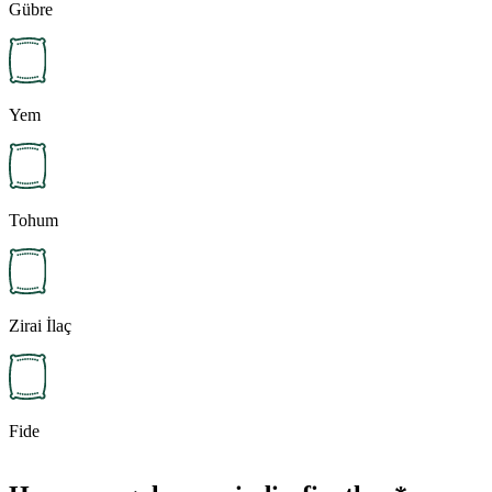
Gübre
Yem
Tohum
Zirai İlaç
Fide