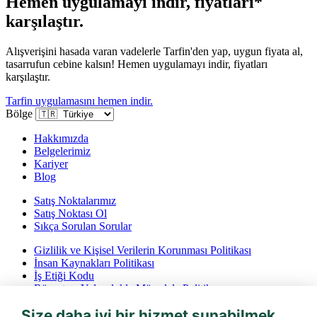
Hemen uygulamayı indir, fiyatları*
karşılaştır.
Alışverişini hasada varan vadelerle Tarfin'den yap, uygun fiyata al,
tasarrufun cebine kalsın! Hemen uygulamayı indir, fiyatları
karşılaştır.
Tarfin uygulamasını hemen indir.
Bölge
Hakkımızda
Belgelerimiz
Kariyer
Blog
Satış Noktalarımız
Satış Noktası Ol
Sıkça Sorulan Sorular
Gizlilik ve Kişisel Verilerin Korunması Politikası
İnsan Kaynakları Politikası
İş Etiği Kodu
Rüşvet ve Yolsuzlukla Mücadele Politikası
İptal ve İade Koşulları
Size daha iyi bir hizmet sunabilmek
Bilgi Toplumu Hizmetleri