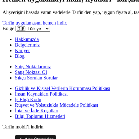
Alışverişini hasada varan vadelerle Tarfin'den yap, uygun fiyata al, tas
Tarfin uygulamasını hemen indir.
Bölge
Hakkımızda
Belgelerimiz
Kariyer
Blog
Satış Noktalarımız
Satış Noktası Ol
Sıkça Sorulan Sorular
Gizlilik ve Kişisel Verilerin Korunması Politikası
İnsan Kaynakları Politikası
İş Etiği Kodu
Rüşvet ve Yolsuzlukla Mücadele Politikası
İptal ve İade Koşulları
Bilgi Toplumu Hizmetleri
Tarfin mobil’i indirin