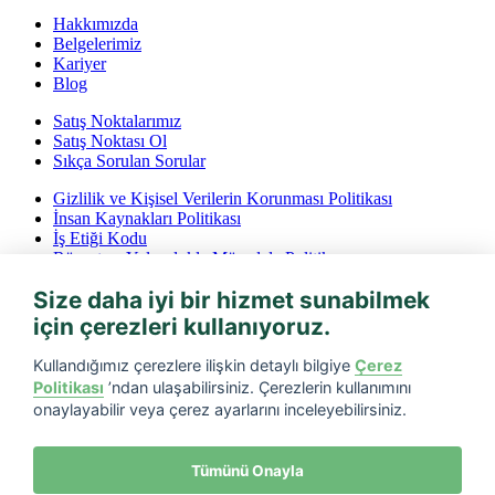
Hakkımızda
Belgelerimiz
Kariyer
Blog
Satış Noktalarımız
Satış Noktası Ol
Sıkça Sorulan Sorular
Gizlilik ve Kişisel Verilerin Korunması Politikası
İnsan Kaynakları Politikası
İş Etiği Kodu
Rüşvet ve Yolsuzlukla Mücadele Politikası
İptal ve İade Koşulları
Size daha iyi bir hizmet sunabilmek
Bilgi Toplumu Hizmetleri
için çerezleri kullanıyoruz.
Tarfin mobil’i indirin
Kullandığımız çerezlere ilişkin detaylı bilgiye
Çerez
Politikası
’ndan ulaşabilirsiniz. Çerezlerin kullanımını
onaylayabilir veya çerez ayarlarını inceleyebilirsiniz.
Tümünü Onayla