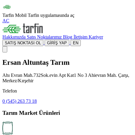
Tarfin Mobil
Tarfin uygulamasında aç
AÇ
Hakkımızda
Satış Noktalarımız
Blog
İletişim
Kariyer
SATIŞ NOKTASI OL
GİRİŞ YAP
EN
Ersan Altuntaş Tarım
Ahı Evran Mah.732Sok.evin Apt Kat1 No 3 Ahievran Mah. Çarşı,
Merkez/Kırşehir
Telefon
0 (545) 263 73 18
Tarım Market Ürünleri