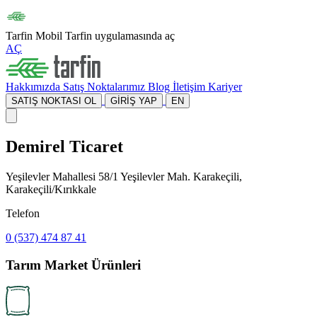
Tarfin Mobil
Tarfin uygulamasında aç
AÇ
Hakkımızda
Satış Noktalarımız
Blog
İletişim
Kariyer
SATIŞ NOKTASI OL
GİRİŞ YAP
EN
Demirel Ticaret
Yeşilevler Mahallesi 58/1 Yeşilevler Mah. Karakeçili,
Karakeçili/Kırıkkale
Telefon
0 (537) 474 87 41
Tarım Market Ürünleri