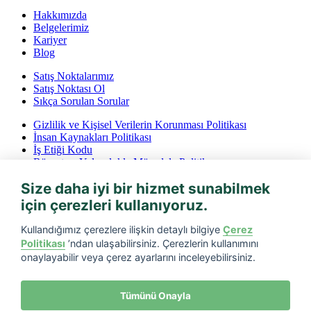
Hakkımızda
Belgelerimiz
Kariyer
Blog
Satış Noktalarımız
Satış Noktası Ol
Sıkça Sorulan Sorular
Gizlilik ve Kişisel Verilerin Korunması Politikası
İnsan Kaynakları Politikası
İş Etiği Kodu
Rüşvet ve Yolsuzlukla Mücadele Politikası
İptal ve İade Koşulları
Size daha iyi bir hizmet sunabilmek
Bilgi Toplumu Hizmetleri
için çerezleri kullanıyoruz.
Tarfin mobil’i indirin
Kullandığımız çerezlere ilişkin detaylı bilgiye
Çerez
Politikası
’ndan ulaşabilirsiniz. Çerezlerin kullanımını
onaylayabilir veya çerez ayarlarını inceleyebilirsiniz.
Tümünü Onayla