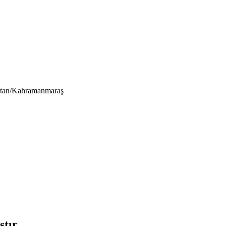
istan/Kahramanmaraş
tır.