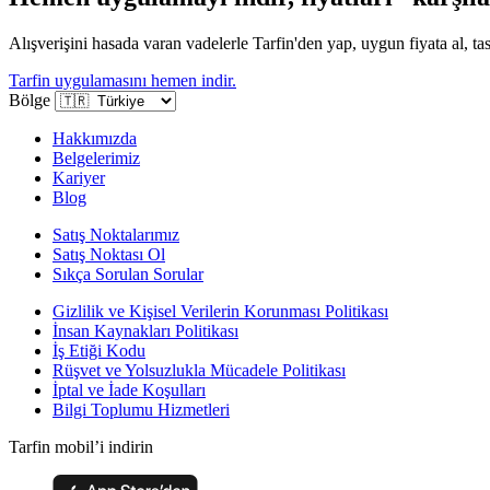
Alışverişini hasada varan vadelerle Tarfin'den yap, uygun fiyata al, tas
Tarfin uygulamasını hemen indir.
Bölge
Hakkımızda
Belgelerimiz
Kariyer
Blog
Satış Noktalarımız
Satış Noktası Ol
Sıkça Sorulan Sorular
Gizlilik ve Kişisel Verilerin Korunması Politikası
İnsan Kaynakları Politikası
İş Etiği Kodu
Rüşvet ve Yolsuzlukla Mücadele Politikası
İptal ve İade Koşulları
Bilgi Toplumu Hizmetleri
Tarfin mobil’i indirin