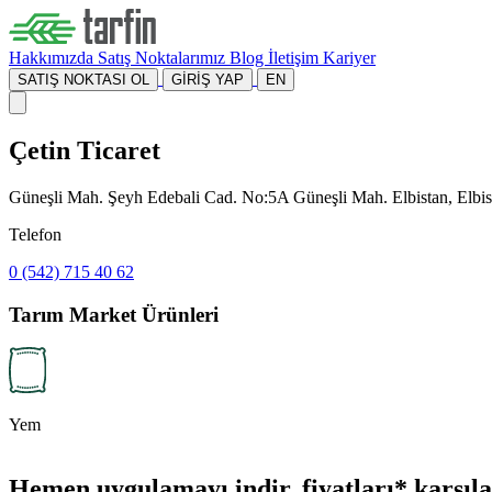
Hakkımızda
Satış Noktalarımız
Blog
İletişim
Kariyer
SATIŞ NOKTASI OL
GİRİŞ YAP
EN
Çetin Ticaret
Güneşli Mah. Şeyh Edebali Cad. No:5A Güneşli Mah. Elbistan, Elb
Telefon
0 (542) 715 40 62
Tarım Market Ürünleri
Yem
Hemen uygulamayı indir, fiyatları* karşılaş