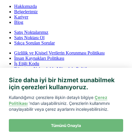
Hakkımızda
Belgelerimiz
Kariyer
Blog
Satış Noktalarımız
Satış Noktası Ol
Sıkça Sorulan Sorular
Gizlilik ve Kişisel Verilerin Korunması Politikası
İnsan Kaynakları Politikası
İş Etiği Kodu
Rüşvet ve Yolsuzlukla Mücadele Politikası
İptal ve İade Koşulları
Size daha iyi bir hizmet sunabilmek
Bilgi Toplumu Hizmetleri
için çerezleri kullanıyoruz.
Tarfin mobil’i indirin
Kullandığımız çerezlere ilişkin detaylı bilgiye
Çerez
Politikası
’ndan ulaşabilirsiniz. Çerezlerin kullanımını
onaylayabilir veya çerez ayarlarını inceleyebilirsiniz.
Tümünü Onayla