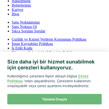
Hakkımızda
Belgelerimiz
Kariyer
Blog
Satış Noktalarımız
Satış Noktası Ol
Sıkça Sorulan Sorular
Gizlilik ve Kişisel Verilerin Korunması Politikası
İnsan Kaynakları Politikası
İş Etiği Kodu
Rüşvet ve Yolsuzlukla Mücadele Politikası
İptal ve İade Koşulları
Size daha iyi bir hizmet sunabilmek
Bilgi Toplumu Hizmetleri
için çerezleri kullanıyoruz.
Tarfin mobil’i indirin
Kullandığımız çerezlere ilişkin detaylı bilgiye
Çerez
Politikası
’ndan ulaşabilirsiniz. Çerezlerin kullanımını
onaylayabilir veya çerez ayarlarını inceleyebilirsiniz.
Tümünü Onayla