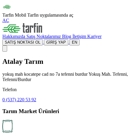
Tarfin Mobil
Tarfin uygulamasında aç
AÇ
Hakkımızda
Satış Noktalarımız
Blog
İletişim
Kariyer
SATIŞ NOKTASI OL
GİRİŞ YAP
EN
Atalay Tarım
yokuş mah kocatepe cad no 7a tefenni burdur Yokuş Mah. Tefenni,
Tefenni/Burdur
Telefon
0 (537) 220 53 92
Tarım Market Ürünleri