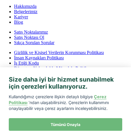
Hakkımızda
Belgelerimiz
Kariyer
Blog
Satış Noktalarımız
Satış Noktası Ol
Sıkça Sorulan Sorular
Gizlilik ve Kişisel Verilerin Korunması Politikası
İnsan Kaynakları Politikası
İş Etiği Kodu
Rüşvet ve Yolsuzlukla Mücadele Politikası
İptal ve İade Koşulları
Size daha iyi bir hizmet sunabilmek
Bilgi Toplumu Hizmetleri
için çerezleri kullanıyoruz.
Tarfin mobil’i indirin
Kullandığımız çerezlere ilişkin detaylı bilgiye
Çerez
Politikası
’ndan ulaşabilirsiniz. Çerezlerin kullanımını
onaylayabilir veya çerez ayarlarını inceleyebilirsiniz.
Tümünü Onayla