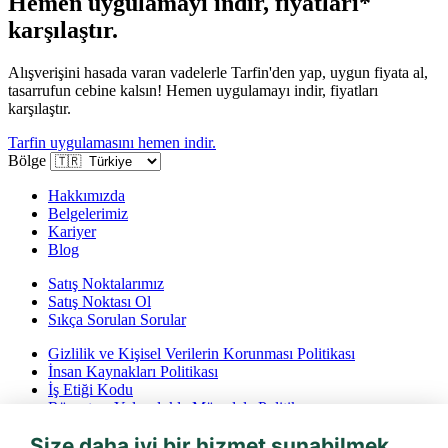
Hemen uygulamayı indir, fiyatları*
karşılaştır.
Alışverişini hasada varan vadelerle Tarfin'den yap, uygun fiyata al,
tasarrufun cebine kalsın! Hemen uygulamayı indir, fiyatları
karşılaştır.
Tarfin uygulamasını hemen indir.
Bölge
Hakkımızda
Belgelerimiz
Kariyer
Blog
Satış Noktalarımız
Satış Noktası Ol
Sıkça Sorulan Sorular
Gizlilik ve Kişisel Verilerin Korunması Politikası
İnsan Kaynakları Politikası
İş Etiği Kodu
Rüşvet ve Yolsuzlukla Mücadele Politikası
İptal ve İade Koşulları
Size daha iyi bir hizmet sunabilmek
Bilgi Toplumu Hizmetleri