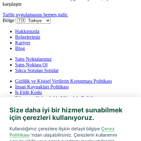
karşılaştır.
Tarfin uygulamasını hemen indir.
Bölge
Hakkımızda
Belgelerimiz
Kariyer
Blog
Satış Noktalarımız
Satış Noktası Ol
Sıkça Sorulan Sorular
Gizlilik ve Kişisel Verilerin Korunması Politikası
İnsan Kaynakları Politikası
İş Etiği Kodu
Rüşvet ve Yolsuzlukla Mücadele Politikası
İptal ve İade Koşulları
Size daha iyi bir hizmet sunabilmek
Bilgi Toplumu Hizmetleri
için çerezleri kullanıyoruz.
Tarfin mobil’i indirin
Kullandığımız çerezlere ilişkin detaylı bilgiye
Çerez
Politikası
’ndan ulaşabilirsiniz. Çerezlerin kullanımını