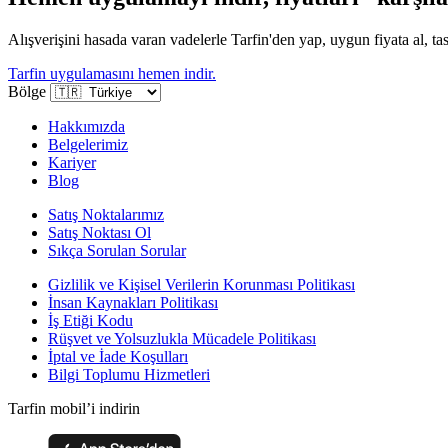
Alışverişini hasada varan vadelerle Tarfin'den yap, uygun fiyata al, tas
Tarfin uygulamasını hemen indir.
Bölge
Hakkımızda
Belgelerimiz
Kariyer
Blog
Satış Noktalarımız
Satış Noktası Ol
Sıkça Sorulan Sorular
Gizlilik ve Kişisel Verilerin Korunması Politikası
İnsan Kaynakları Politikası
İş Etiği Kodu
Rüşvet ve Yolsuzlukla Mücadele Politikası
İptal ve İade Koşulları
Bilgi Toplumu Hizmetleri
Tarfin mobil’i indirin