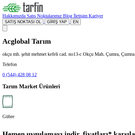
Hakkımızda
Satış Noktalarımız
Blog
İletişim
Kariyer
SATIŞ NOKTASI OL
GİRİŞ YAP
EN
Acglobal Tarım
okçu mh. şehit mehmet kefeli cad. no13-c Okçu Mah. Çumra, Çumr
Telefon
0 (544) 428 08 12
Tarım Market Ürünleri
Gübre
Hemen uygulamayı indir, fiyatları* karşılaş