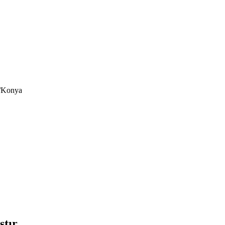
a/Konya
tır.