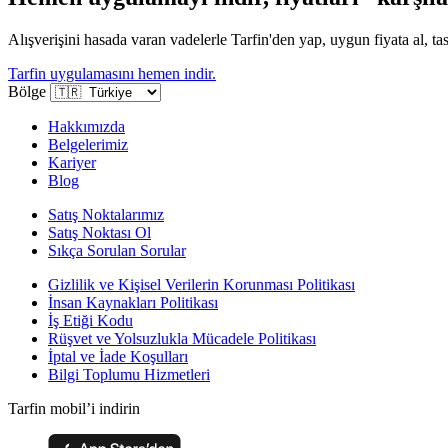
Alışverişini hasada varan vadelerle Tarfin'den yap, uygun fiyata al, tas
Tarfin uygulamasını hemen indir.
Bölge
Hakkımızda
Belgelerimiz
Kariyer
Blog
Satış Noktalarımız
Satış Noktası Ol
Sıkça Sorulan Sorular
Gizlilik ve Kişisel Verilerin Korunması Politikası
İnsan Kaynakları Politikası
İş Etiği Kodu
Rüşvet ve Yolsuzlukla Mücadele Politikası
İptal ve İade Koşulları
Bilgi Toplumu Hizmetleri
Tarfin mobil’i indirin