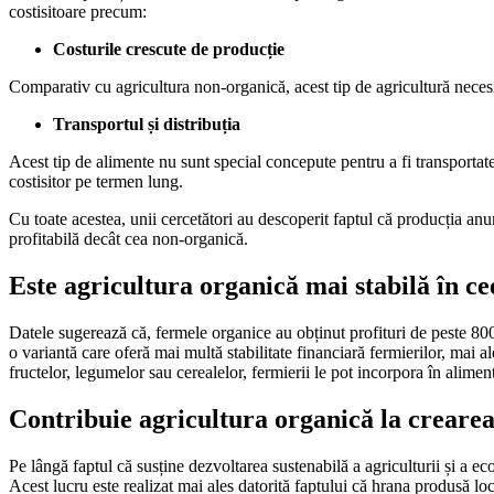
costisitoare precum:
Costurile crescute de producție
Comparativ cu agricultura non-organică, acest tip de agricultură necesit
Transportul și distribuția
Acest tip de alimente nu sunt special concepute pentru a fi transportate 
costisitor pe termen lung.
Cu toate acestea, unii cercetători au descoperit faptul că producția anu
profitabilă decât cea non-organică.
Este agricultura organică mai stabilă în ce
Datele sugerează că, fermele organice au obținut profituri de peste 80
o variantă care oferă mai multă stabilitate financiară fermierilor, mai 
fructelor, legumelor sau cerealelor, fermierii le pot incorpora în alim
Contribuie agricultura organică la crearea
Pe lângă faptul că susține dezvoltarea sustenabilă a agriculturii și a ec
Acest lucru este realizat mai ales datorită faptului că hrana produsă lo