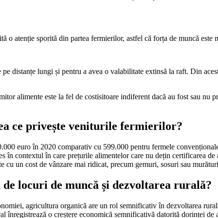
ă o atenție sporită din partea fermierilor, astfel că forța de muncă este 
pe distanțe lungi și pentru a avea o valabilitate extinsă la raft. Din aces
mitor alimente este la fel de costisitoare indiferent dacă au fost sau nu
ea ce privește veniturile fermierilor?
0.000 euro în 2020 comparativ cu 599.000 pentru fermele convenționale, d
ales în contextul în care prețurile alimentelor care nu dețin certificarea
ente cu un cost de vânzare mai ridicat, precum gemuri, sosuri sau murături
 de locuri de muncă și dezvoltarea rurală?
onomiei, agricultura organică are un rol semnificativ în dezvoltarea rural
cal înregistrează o creștere economică semnificativă datorită dorinței de 