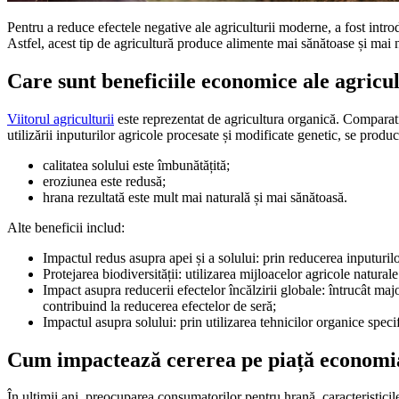
Pentru a reduce efectele negative ale agriculturii moderne, a fost intr
Astfel, acest tip de agricultură produce alimente mai sănătoase și mai na
Care sunt beneficiile economice ale agricu
Viitorul agriculturii
este reprezentat de agricultura organică. Comparativ
utilizării inputurilor agricole procesate și modificate genetic, se produ
calitatea solului este îmbunătățită;
eroziunea este redusă;
hrana rezultată este mult mai naturală și mai sănătoasă.
Alte beneficii includ:
Impactul redus asupra apei și a solului: prin reducerea inputurilor
Protejarea biodiversității: utilizarea mijloacelor agricole natur
Impact asupra reducerii efectelor încălzirii globale: întrucât majo
contribuind la reducerea efectelor de seră;
Impactul asupra solului: prin utilizarea tehnicilor organice specif
Cum impactează cererea pe piață economi
În ultimii ani, preocuparea consumatorilor pentru hrană, caracteristicil