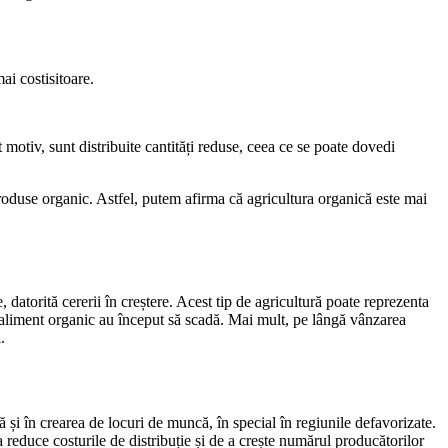
mai costisitoare.
t motiv, sunt distribuite cantități reduse, ceea ce se poate dovedi
 produse organic. Astfel, putem afirma că agricultura organică este mai
atorită cererii în creștere. Acest tip de agricultură poate reprezenta
 de aliment organic au început să scadă. Mai mult, pe lângă vânzarea
.
ă și în crearea de locuri de muncă, în special în regiunile defavorizate.
a reduce costurile de distribuție și de a crește numărul producătorilor