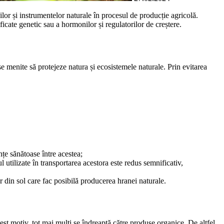
lor și instrumentelor naturale în procesul de producție agricolă.
ficate genetic sau a hormonilor și regulatorilor de creștere.
e menite să protejeze natura și ecosistemele naturale. Prin evitarea
nțe sănătoase între acestea;
l utilizate în transportarea acestora este redus semnificativ,
or din sol care fac posibilă producerea hranei naturale.
est motiv, tot mai mulți se îndreaptă către produse organice. De altfel,