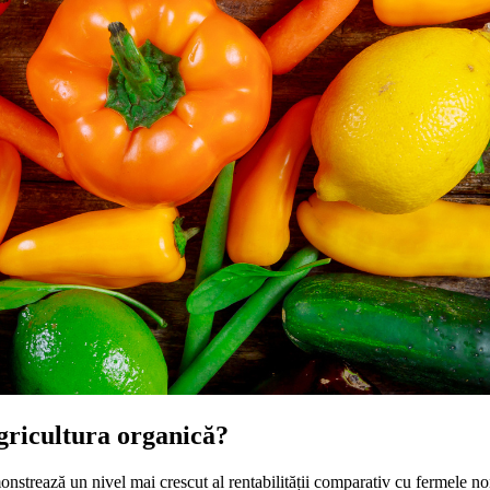
 agricultura organică?
demonstrează un nivel mai crescut al rentabilității comparativ cu fermele 