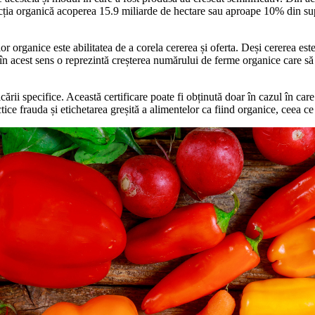
a organică acoperea 15.9 miliarde de hectare sau aproape 10% din suprafa
organice este abilitatea de a corela cererea și oferta. Deși cererea este 
a în acest sens o reprezintă creșterea numărului de ferme organice care să
cării specifice. Această certificare poate fi obținută doar în cazul în car
tice frauda și etichetarea greșită a alimentelor ca fiind organice, ceea ce