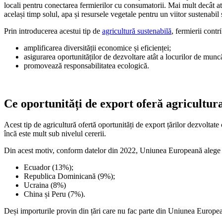
locali pentru conectarea fermierilor cu consumatorii. Mai mult decât atâ
același timp solul, apa și resursele vegetale pentru un viitor sustenabil ș
Prin introducerea acestui tip de
agricultură sustenabilă
, fermierii contri
amplificarea diversității economice și eficienței;
asigurarea oportunităților de dezvoltare atât a locurilor de muncă
promovează responsabilitatea ecologică.
Ce oportunități de export oferă agricultur
Acest tip de agricultură ofertă oportunități de export țărilor dezvoltat
încă este mult sub nivelul cererii.
Din acest motiv, conform datelor din 2022, Uniunea Europeană alege să
Ecuador (13%);
Republica Dominicană (9%);
Ucraina (8%)
China și Peru (7%).
Deși importurile provin din țări care nu fac parte din Uniunea Europe