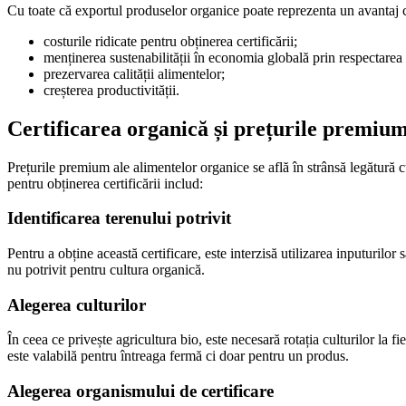
Cu toate că exportul produselor organice poate reprezenta un avantaj co
costurile ridicate pentru obținerea certificării;
menținerea sustenabilității în economia globală prin respectarea
prezervarea calității alimentelor;
creșterea productivității.
Certificarea organică și prețurile premium
Prețurile premium ale alimentelor organice se află în strânsă legătură cu
pentru obținerea certificării includ:
Identificarea terenului potrivit
Pentru a obține această certificare, este interzisă utilizarea inputurilor
nu potrivit pentru cultura organică.
Alegerea culturilor
În ceea ce privește agricultura bio, este necesară rotația culturilor la fi
este valabilă pentru întreaga fermă ci doar pentru un produs.
Alegerea organismului de certificare