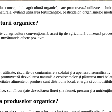
odus conceptul de agricultură organică, care promovează utilizarea tehnici
turale, evitând utilizarea fertilizanților, pesticidelor, organismelor modi
lturii organice?
 cu agricultura convențională, acest tip de agricultură utilizează proces
c următoarele efecte pozitive:
 utilizate, riscurile de contaminare a solului și a apei scad semnificativ;
ale promovează dezvoltarea naturală a ecosistemelor și păstrarea unei bala
ritatea alimentelor produse sunt distribuite local, energia și combustibilu
ice, sunt încurajate dezvoltarea florei și a faunei, precum și a nutriențil
a produselor organice?
e acesteia și modul în care a fost produsă au crescut semnificativ. Din ac