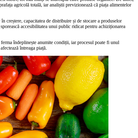
ța agricolă totală, iar analiștii previzionează că piața alimentelor
în creștere, capacitatea de distribuire și de stocare a produselor
 sporească accesibilitatea unui public ridicat pentru achiziționarea
e ferma îndeplinește anumite condiții, iar procesul poate fi unul
 afectează întreaga piață.