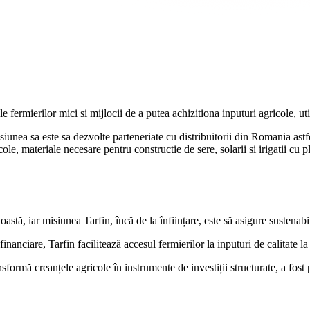
fermierilor mici si mijlocii de a putea achizitiona inputuri agricole, util
nea sa este sa dezvolte parteneriate cu distribuitorii din Romania astfel
le, materiale necesare pentru constructie de sere, solarii si irigatii cu pl
astă, iar misiunea Tarfin, încă de la înființare, este să asigure sustenabil
inanciare, Tarfin facilitează accesul fermierilor la inputuri de calitate la
ansformă creanțele agricole în instrumente de investiții structurate, a fos