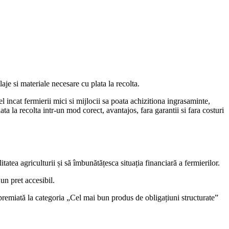
aje si materiale necesare cu plata la recolta.
 incat fermierii mici si mijlocii sa poata achizitiona ingrasaminte,
ata la recolta intr-un mod corect, avantajos, fara garantii si fara costuri
itatea agriculturii și să îmbunătățesca situația financiară a fermierilor.
 un pret accesibil.
t premiată la categoria „Cel mai bun produs de obligațiuni structurate”