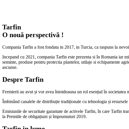
Tarfin
O nouă perspectivă !
Compania Tarfin a fost fondata in 2017, in Turcia, ca raspuns la nevoile 
Incepand cu 2021, compania Tarfin este prezenta si în Romania iar misiu
seminte, produse pentru protectia plantelor, utilaje si echipamente agrico
ascunse.
Despre Tarfin
Fermierii au avut și vor avea întotdeauna un rol esențial în societatea no
Îmbinând canalele de distribuție tradiționale cu tehnologia și resursele f
Emisiunile de securitate garantate de activele Tarfin, în care Tarfin tr
la Premiile de obligațiuni și împrumuturi 2019.
Tarfin in lume